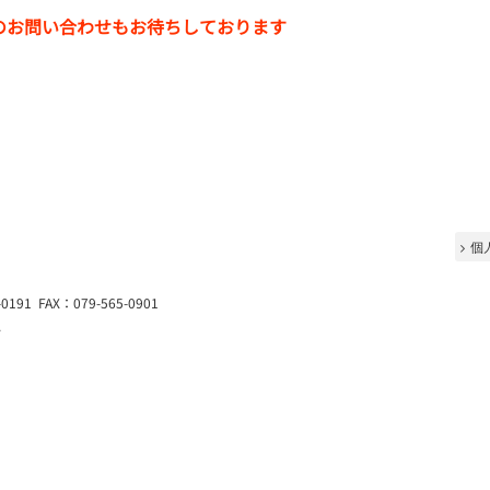
のお問い合わせもお待ちしております
プページ
|
製品情報
|
会社案内
|
カカシ食研の魅力
|
採用情報
|
お問い
個
191 FAX：079-565-0901
.