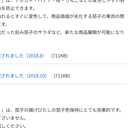
ト」は、アボカド・バナナ・桃・りんごなどの変色しやすい野
色を防止できます。
触れるとすぐに変色して、商品価値が劣化する茄子の果肉の問
ます。
能だった刻み茄子のサラダなど、新たな商品展開が可能になり
れました（2018.8）
(711KB)
れました（2018.10）
(711KB)
ト」は、茄子の揚げびたしの茄子色保持にとても効果的です。
ございません。
試しください。